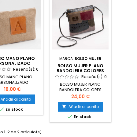
SO MANO PLANO
MARCA:
BOLSO MUJER
RSONALIZADO
BOLSO MUJER PLANO
Reseña(s):
0
BANDOLERA COLORES
Reseña(s):
0
SO MANO PLANO
ERSONALIZADO
BOLSO MUJER PLANO
Precio
18,00 €
BANDOLERA COLORES
Precio
24,00 €
Añadir al carrito
Añadir al carrito


En stock

En stock
 1-2 de 2 artículo(s)