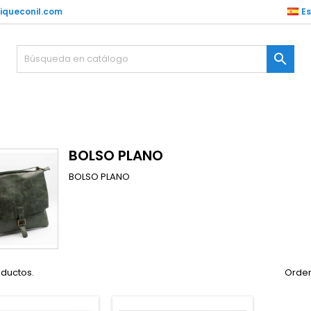
iqueconil.com
E

BOLSO PLANO
BOLSO PLANO
oductos.
Orden