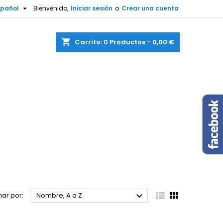

spañol
Bienvenido,
Iniciar sesión
o
Crear una cuenta
shopping_cart
Carrito:
0
Productos - 0,00 €



ar por:
Nombre, A a Z