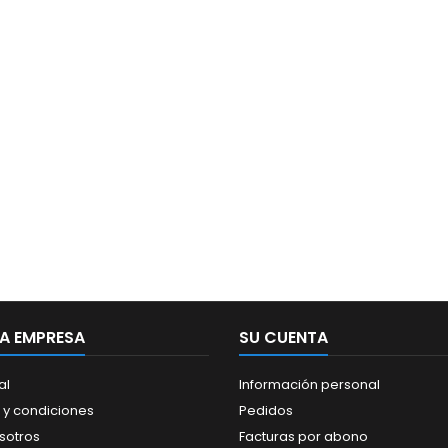
A EMPRESA
SU CUENTA
al
Información personal
 y condiciones
Pedidos
sotros
Facturas por abono